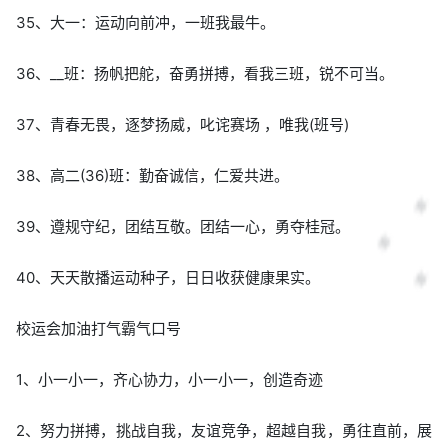
35、大一：运动向前冲，一班我最牛。
36、__班：扬帆把舵，奋勇拼搏，看我三班，锐不可当。
37、青春无畏，逐梦扬威，叱诧赛场 ，唯我(班号)
38、高二(36)班：勤奋诚信，仁爱共进。
39、遵规守纪，团结互敬。团结一心，勇夺桂冠。
40、天天散播运动种子，日日收获健康果实。
校运会加油打气霸气口号
1、小一小一，齐心协力，小一小一，创造奇迹
2、努力拼搏，挑战自我，友谊竞争，超越自我，勇往直前，展