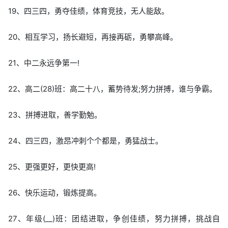
19、四三四，勇夺佳绩，体育竞技，无人能敌。
20、相互学习，扬长避短，再接再砺，勇攀高峰。
21、中二永远争第一!
22、高二(28)班：高二十八，蓄势待发;努力拼搏，谁与争霸。
23、拼搏进取，善学勤勉。
24、四三四，激昂冲刺个个都是，勇猛战士。
25、更强更好，更快更高!
26、快乐运动，锻炼提高。
27、年级(__)班：团结进取，争创佳绩，努力拼搏，挑战自