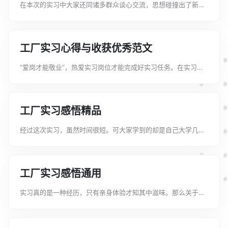
在本次的实习中大家还同诸多群众谈心交流，思想碰撞出了新的
火花。下面是文案君给大家整理的关于工厂实习心得与收获，希
望能给大家带来帮助。关于工厂实习心得与收获1我说的受用一生
不是说我学到了多少技术，而是我...
工厂实习心得与收获优秀范文
“爱岗才能敬业”，热爱实习岗位才能完成好实习任务。在实习过
程中，大家努力培养自己对实习岗位的热情，珍惜在岗上的每一
分钟，下面是文案君给大家整理的工厂实习心得与收获优秀范
文，希望能给大家带来帮助。工厂实...
工厂实习感悟精品
经过这次实习，虽然时间很短。可大家学到的却是自己大学几年
中难以学习到的东西，下面是文案君给大家整理的工厂实习感悟
精品，希望能给大家带来帮助。工厂实习感悟精品1在五一期间，
我通过朋友的介绍，大学生年度自...
工厂实习感悟通用
实习真的是一种经历，只有亲身体验才知其中滋味。那么关于工
厂实习感悟该怎么写呢下面是文案君给大家整理的工厂实习感悟
通用，希望能给大家带来帮助。工厂实习感悟通用1在经历了大学
三年的学习后，我自信自己已掌握...