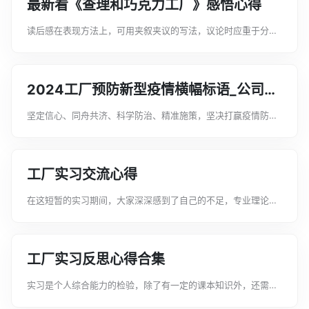
最新看《查理和巧克力工厂》感悟心得
读后感在表现方法上，可用夹叙夹议的写法，议论时应重于分析
说理，事例不宜多，引用原文要简洁。文案君在这里给大家分享
一些最新看《查理和巧克力工厂》感悟心得，希望对大家能有所
帮助。最新看《查理和巧克力工厂》...
2024工厂预防新型疫情横幅标语_公司防
控疫情的宣传语
坚定信心、同舟共济、科学防治、精准施策，坚决打赢疫情防控
阻击战，今天文案君就给大家整理了工厂预防新型肺炎横幅标语_
公司防控疫情的宣传语，希望对大家的工作和学习有所帮助，欢
迎阅读!工厂预防新型疫情横幅标...
工厂实习交流心得
在这短暂的实习期间，大家深深感到了自己的不足，专业理论知
识和实践应用上的差距。下面是文案君给大家整理的工厂实习交
流心得，希望能给大家带来帮助。工厂实习交流心得1这次能有机
会去工厂实习，我感到非常荣幸。...
工厂实习反思心得合集
实习是个人综合能力的检验，除了有一定的课本知识外，还需有
一定的实践动手能力，操作能力。下面是文案君给大家整理的工