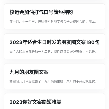
打气口号顺口，希望可以提供给大家进行参考和借鉴。校运会加
油打气口号顺口1、拼搏追取，善学...
校运会加油打气口号简短押韵
在十月、十一月里，按照惯例各地学校会举办校运会的，那么关
于校运会加油打气的口号，你准备好了吗以下是文案君整理的校
运会加油打气口号简短押韵，希望可以提供给大家进行参考和借
鉴。校运会加油打气口号简短押韵1...
2023年适合生日时发的朋友圈文案180句
每个人的生日都是独一无二的，我们应该要好好庆祝，不论是别
人还是自己的。那么你知道适合生日时发的朋友圈文案有哪些
吗。下面是文案君为大家整理的2023年适合生日时发的朋友圈文
案，希望对您有所帮助。欢迎大家...
九月的朋友圈文案
转眼间八月已经过去了，九月悄悄来临，八月的不开心就让它离
去吧，愿九月事事顺心，快快乐乐。今天文案君在这给大家整理
了一些九月的朋友圈文案，希望能你们能够喜欢，我们一起来看
看吧!九月的朋友圈文案1、新的九...
2023你好文案简短唯美