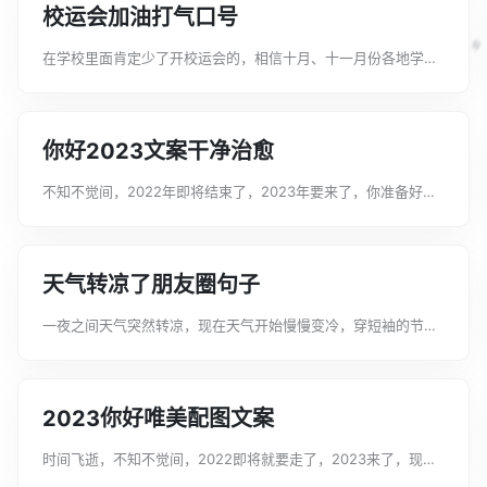
校运会加油打气口号
在学校里面肯定少了开校运会的，相信十月、十一月份各地学校
也开起了校运会了吧，那么校运会的口号，你准备好了吗以下是
文案君整理的校运会加油打气口号，希望可以提供给大家进行参
考和借鉴。校运会加油打气口号1、...
你好2023文案干净治愈
不知不觉间，2022年即将结束了，2023年要来了，你准备好迎
接它的到来了吗以下是文案君整理的你好2023文案干净治愈，希
望可以提供给大家进行参考和借鉴。你好2023文案干净治愈1. 有
对象的才是跨年...
天气转凉了朋友圈句子
一夜之间天气突然转凉，现在天气开始慢慢变冷，穿短袖的节时
已经过去，大家要注意保暖。下面是文案君收集整理的天气转凉
了朋友圈句子，欢迎大家借鉴与参考，希望对大家有所帮助。天
气转凉了朋友圈句子1、人世间最珍...
2023你好唯美配图文案
时间飞逝，不知不觉间，2022即将就要走了，2023来了，现在
收拾好行囊，重新出发吧。以下是文案君整理的2023你好唯美配