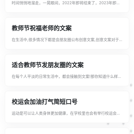
时间悄悄地溜走，一晃眼间，2022年即将结束了，2023年即将
到来了，那么你有什么想说的呢以下是文案君整理的2023你好文
案简短唯美，希望可以提供给大家进行参考和借鉴。2023你好文
案简短唯美1. 永...
教师节祝福老师的文案
在生活中,很多情况下都是会朋友圈公布创意文案,创意文案对于
我们的的思路是有一定的理性功效。今天文案君在这给大家整理
了一些教师节祝福老师的文案，希望能你们能够喜欢，我们一起
来看看吧!教师节祝福老师的文案...
适合教师节发朋友圈的文案
在每个人平淡的日常生活中，都会接触到文案!那你知道什么样的
文案才是独一无二的吗下面是文案君收集整理的适合教师节发朋
友圈的文案，欢迎大家借鉴与参考，希望对大家有所帮助。适合
教师节发朋友圈的文案1、老师是...
校运会加油打气简短口号
运动是可以让人类身体更加健康，在学校里也会有举行校运会的
哦，那么关于校运会的加油口号怎么写呢以下是文案君整理的校
运会加油打气简短口号，希望可以提供给大家进行参考和借鉴。
校运会加油打气简短口号1、爱我季...