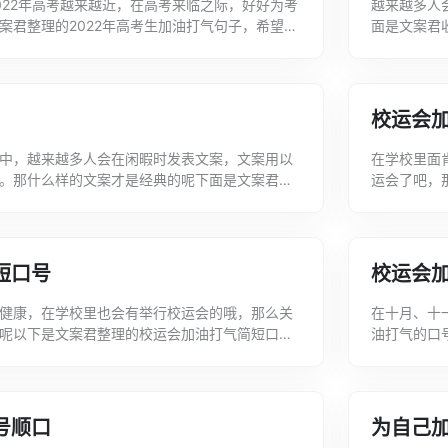
022年高考越来越近，在高考来临之际，好好为考
越来越多人
案君整理的2022年高考生加油打气句子，希望可
面是文案君
。2022年高考生加油打气句子1、...
家有所帮助
校运会
中，越来越多人会在闲暇时发表文案，文案用以
在学校里面
。那什么样的文案才是经典的呢下面是文案君收
运会了吧，
80句，欢迎大家分享。高考打气加油文案1、
油打气口号
1、...
短口号
校运会
健康，在学校里也会有举行校运会的哦，那么关
在十月、十
呢以下是文案君整理的校运会加油打气简短口
油打气的口
行参考和借鉴。校运会加油打气简短口号1、爱我
押韵，希望
1...
号顺口
为自己加