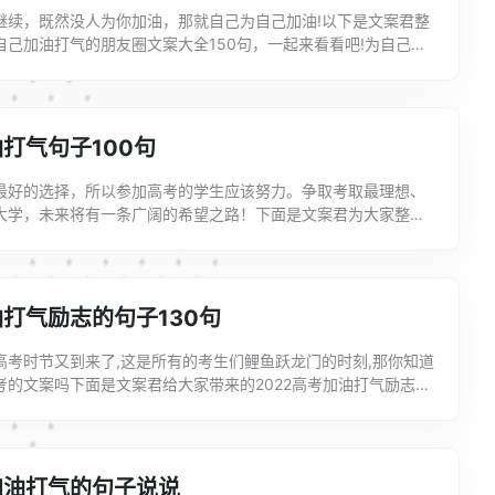
继续，既然没人为你加油，那就自己为自己加油!以下是文案君整
自己加油打气的朋友圈文案大全150句，一起来看看吧!为自己加
圈文案1. 忍耐力较诸脑力，尤胜一筹。2. 只要路...
打气句子100句
最好的选择，所以参加高考的学生应该努力。争取考取最理想、
大学，未来将有一条广阔的希望之路！下面是文案君为大家整理
加油打气句子，如果喜欢可以分享给身边的朋友喔!高考励志加
打气励志的句子130句
高考时节又到来了,这是所有的考生们鲤鱼跃龙门的时刻,那你知道
考的文案吗下面是文案君给大家带来的2022高考加油打气励志的
，以供大家参考!高考加油打气励志的句子1、不干不...
加油打气的句子说说