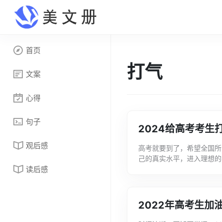
首页
打气
文案
心得
句子
2024给高考考生
观后感
高考就要到了，希望全国所
己的真实水平，进入理想的
读后感
文案_2021给高考考生打气
2022年高考生加