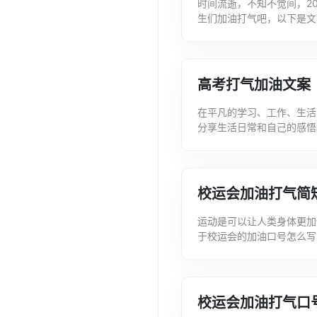
时间流逝，不知不觉间，2
生们加油打气吧，以下是文
以提供给大家进行参考和借鉴
高考打气加油文案
在平凡的学习、工作、生活
分享生活日常和自己的感悟
集整理的高考打气加油文案
六...
校运会加油打气简
运动是可以让人类身体更加
于校运会的加油口号怎么写
号，希望可以提供给大家进
季...
校运会加油打气口