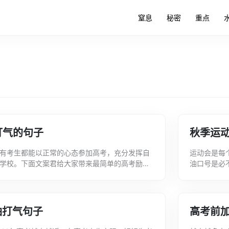
窒息
秘密
重点
打气的句子
秋季运动
有考生都能以正常的心态参加高考，充分发挥自
运动会是每
学校。下面文案君给大家带来最简单的高考励志
油口号是必
的句子，希望能帮助到大家!高考励志加油祝...
以下是文案君
油打气句子
高考前