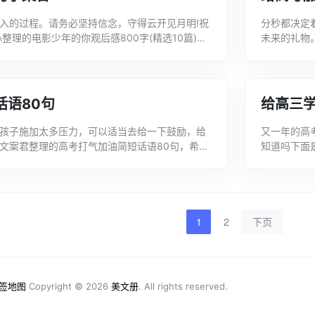
入的过程。请务必坚持信念，守得云开见月明!祝
分秒都决定
整理的电影少年的你观后感800字(精选10篇)，
未来的礼物
帮助。为高考加油打气的经典好句1...
看看吧，希
信...
话语80句
给高三学
孩子施加太多压力，可以适当去给一下鼓励，给
又一年的高
文案君整理的高考打气加油简短话语80句，希望
知道吗下面
油简短话语1、高考着实是一种丰收，它包蕴...
欢可以收藏分
1
2
下页
签地图
Copyright © 2026
美文册
. All rights reserved.