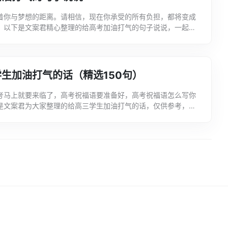
着你与梦想的距离。请相信，现在你承受的所有负担，都将变成
。以下是文案君精心整理的给高考加油打气的句子说说，一起来
望对大家有帮助。为高考加油的励志句子1、给希望储上值，给
生加油打气的话（精选150句）
考马上就要来临了，高考祝福语要准备好，高考祝福语怎么写你
是文案君为大家整理的给高三学生加油打气的话，仅供参考，喜
享一下哟!高考励志句子1、年磨一剑，今日我争锋。2、我们...