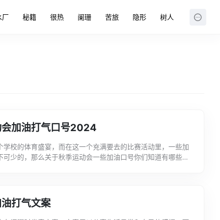
水厂
秘籍
很热
阑珊
苦旅
隐形
树人
会加油打气口号2024
个学校的体育盛宴，而在这一个充满要去的比赛活动里，一些加
不可少的，那么关于秋季运动会一些加油口号你们知道有哪些吗
为大家准备了秋季运动会加油打气口号2021大全，欢迎参阅...
加油打气文案