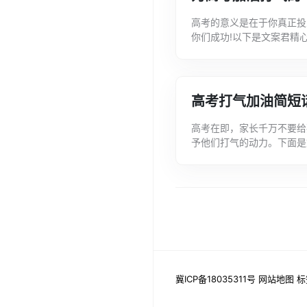
高考的意义是在于你真正投
你们成功!以下是文案君精心
一起来看看吧，希望对大家有
高考打气加油简短
高考在即，家长千万不要给
予他们打气的动力。下面是
能够帮助到大家。高考打气加
冀ICP备18035311号
网站地图
标