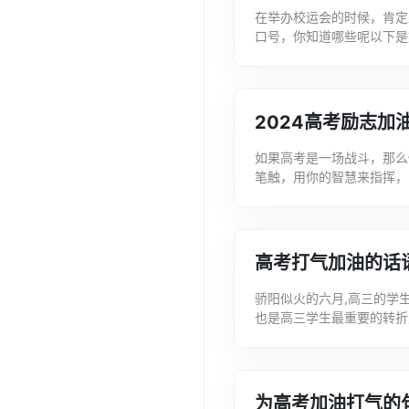
在举办校运会的时候，肯定
口号，你知道哪些呢以下是
以提供给大家进行参考和借
学...
2024高考励志加
如果高考是一场战斗，那么
笔触，用你的智慧来指挥，
是文案君为大家整理的关于2
高考打气加油的话语
骄阳似火的六月,高三的学
也是高三学生最重要的转折
案君给大家带来的高考打气加
为高考加油打气的