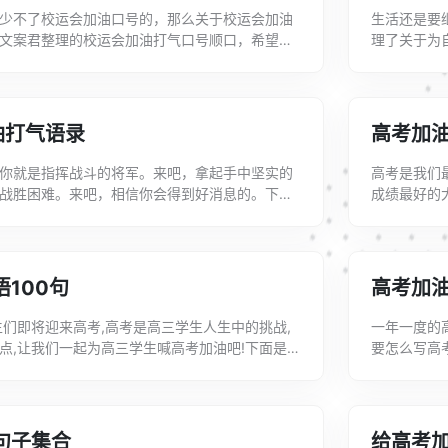
少不了校运会加油口号的，那么关于校运会加油
生活还是要
文案君整理的校运会加油打气口号顺口，希望可
理了关于为
鉴。校运会加油打气口号顺口1、拼搏追取，善
油打气的朋友
油打气语录
高考加油
你就是指挥战斗的将军。来吧，拿起手中坚实的
高考是我们
战胜困难。来吧，相信你会得到好消息的。下面
成绩最好的
022高考励志加油打气语录，如果喜欢可以分...
的关于高考
油...
100句
高考加油
生们即将迎来高考,高考是高三学生人生中的挑战,
一年一度的
点,让我们一起为高三学生喊高考加油吧!下面是文
要怎么写高
油的话语简短100句，以供大家参考...
句子130句
句子集合
给高考