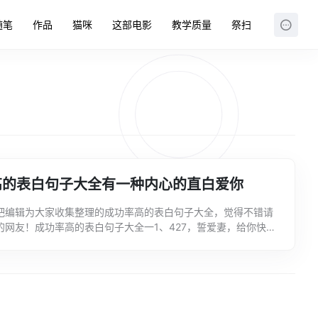
随笔
作品
猫咪
这部电影
教学质量
祭扫
高的表白句子大全有一种内心的直白爱你
吧编辑为大家收集整理的成功率高的表白句子大全，觉得不错请
的网友！成功率高的表白句子大全一1、427，誓爱妻，给你快乐
你幸福不停歇，要你开心情浓烈；我的真心做保证，我的真爱...