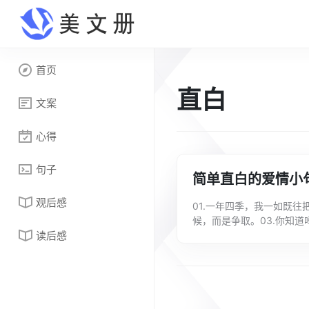
首页
直白
文案
心得
句子
简单直白的爱情小
观后感
01.一年四季，我一如既往
候，而是争取。03.你知道
读后感
认识的每个人都说你，因为我