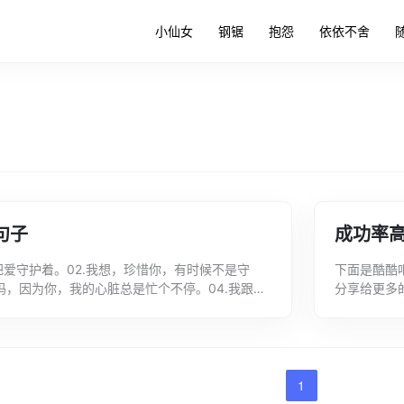
小仙女
钢锯
抱怨
依依不舍
句子
成功率
把爱守护着。02.我想，珍惜你，有时候不是守
下面是酷酷
吗，因为你，我的心脏总是忙个不停。04.我跟我
分享给更多
爱你。05.心里若有了佳人，余下...
我积极，送
1