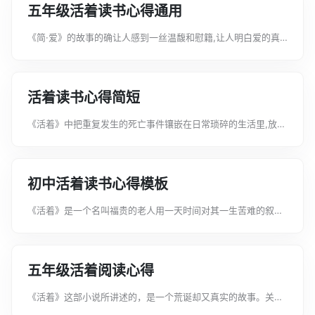
五年级活着读书心得通用
《简·爱》的故事的确让人感到一丝温馥和慰籍,让人明白爱的真
谛。关于五年级活着读书心得通用该怎么写的呢下面文案君给大
家带来五年级活着读书心得通用，希望大家喜欢!五年级活着读书
心得通用1《活着》这本书是我...
活着读书心得简短
《活着》中把重复发生的死亡事件镶嵌在日常琐碎的生活里,放大
了“苦难”的广度和深度。下面就由文案君给大家带来活着读书心
得简短，希望大家喜欢!活着读书心得简短1人活着，其实只是活
给自己看，与他人无关。曾经...
初中活着读书心得模板
《活着》是一个名叫福贵的老人用一天时间对其一生苦难的叙
述。关于初中活着读书心得模板该怎么写的呢下面文案君给大家
带来初中活着读书心得模板，希望大家喜欢!初中活着读书心得模
板1活怎么活为什么活活成什么样活...
五年级活着阅读心得
《活着》这部小说所讲述的，是一个荒诞却又真实的故事。关于
五年级活着阅读心得该怎么写的呢下面文案君给大家带来五年级