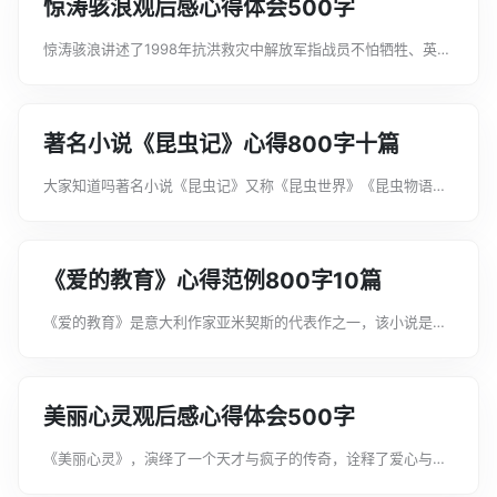
惊涛骇浪观后感心得体会500字
惊涛骇浪讲述了1998年抗洪救灾中解放军指战员不怕牺牲、英勇
救灾、为人民服务的故事。这里给大家分享一些关于惊涛骇浪观
后感心得体会，希望对你有所帮助。惊涛骇浪观后感心得体会1今
天，我在电视里看到了一部电...
著名小说《昆虫记》心得800字十篇
大家知道吗著名小说《昆虫记》又称《昆虫世界》《昆虫物语》
《昆虫学札记》或《昆虫的故事》，是法国著名作家法布尔的代
表作。下面是文案君为大家整理的著名小说《昆虫记》心得800
字十篇，希望能帮助到大家!著名...
《爱的教育》心得范例800字10篇
《爱的教育》是意大利作家亚米契斯的代表作之一，该小说是充
满着童年情趣的，用通俗简短的语言讲述了一个个的小故事，深
受读者们的喜爱。下面是文案君为大家整理的《爱的教育》心得
范例800字10篇，希望能帮助到...
美丽心灵观后感心得体会500字
《美丽心灵》，演绎了一个天才与疯子的传奇，诠释了爱心与真
诚的真谛。心是永恒的，它就像一束阳光，自始至终地洋溢着光