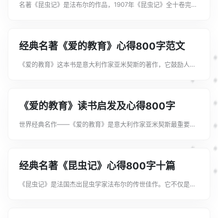
名著《昆虫记》是法布尔的作品，1907年《昆虫记》全十卷完成
后，法布尔因此被世人誉为了“动物心理学的创导人”。下面是文
案君为大家整理的法国名著《昆虫记》心得800字，希望能帮助
到大家!法国名著《昆虫记...
经典名著《爱的教育》心得800字范文
《爱的教育》这本书是意大利作家亚米契斯的著作，它鼓励人们
消除阶级观念，在日常生活的交往中，努力实现各阶级人民相互
尊重和相互平等。下面是文案君为大家整理的经典名著《爱的教
育》心得800字范文，希望能帮助...
《爱的教育》读书启发及心得800字
世界经典名作——《爱的教育》是意大利作家亚米契斯最重要的
作品，这部作品为他赢得世界声誉，也使他的创作生涯达到顶
峰。下面是文案君为大家整理的《爱的教育》读书启发及心得
800字，希望能帮助到大家!《爱的教...
经典名著《昆虫记》心得800字十篇
《昆虫记》是法国杰出昆虫学家法布尔的传世佳作。它不仅是一
部研究昆虫的科学名著，同时也是一部讴歌生命的宏伟诗篇，在
自然科学史与文学史上都有重要的地位，被誉为“昆虫的史诗”。
下面是文案君为大家整理的经典名...