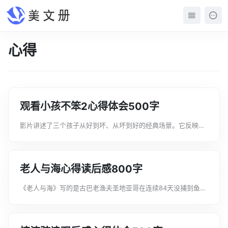
心得
观看小孩不笨2心得体会500字
影片讲述了三个孩子从好到坏、从坏到好的经典场景。它反映了
信息社会中许多家庭面临的一个现实问题：父母忙于工作和赚
钱，与孩子缺乏沟通。这里给大家分享一些关于小孩不笨观后感
心得体会，希望对你有所帮助。小孩不...
老人与海心得读后感800字
《老人与海》写的是古巴老渔夫圣地亚哥在连续84天没捕到鱼的
状况下，最后独自钓上了一条大马林鱼。这里由文案君给大家分
享老人与海心得读后感800字，方便大家学习。老人与海心得读
后感800字篇1每一本书，都...