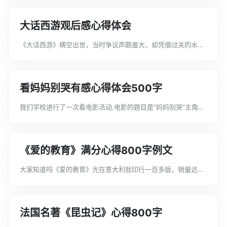
芒与温暖。无论生活有多么黑暗，你的意志永远不会抛弃你。一
个失去了意志的人，等于失去了自己...
大话西游观后感心得体会
《大话西游》横空出世，当时争议声颇虽大，却凭借过关的水
准，逐渐被时光洗练出来，成为了永恒的经典。如今回头去看，
当时影片中充斥的对喜剧传统的解构、对后现代文化的拥抱，与
那些脍炙人口的台词、形象的人物和永...
看妈妈别哭有感心得体会500字
我们学校进行了一次看电影活动,电影的题目是"妈妈别哭"主角
叫"刘琳琳",主要内容是:一个任性的女儿和两个无奈的父母,在地
震的时候母亲对女儿的爱,女儿和生命顽强对抗的一部电影.文案
君在这给大家带来妈妈别...
《爱的教育》满分心得800字例文
大家知道吗《爱的教育》光在意大利就印行一百多版，销量达一
千多万册，并被译成多种文字。这部作品还被多次改编成动画片
和故事片，绘成精美的画报。下面是文案君为大家整理的《爱的
教育》满分心得800字例文，希望...
法国名著《昆虫记》心得800字