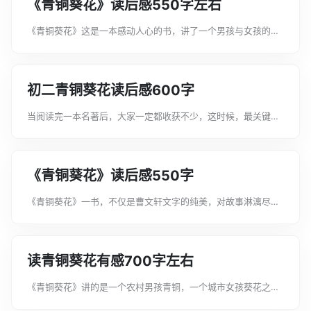
《青铜葵花》读后感550字左右
《青铜葵花》这是一本感动人心的书，讲了一个男孩与女孩的故
事。男孩叫“青铜”，女孩叫“葵花”。读后感是指读了一本书，一
篇文章，然后将得到的感受和启示写成的文章叫做读后感。以下
是文案君整理的《青铜葵花》读...
初二青铜葵花读后感600字
当阅读完一本名著后，大家一定都收获不少，这时候，最关键的
读后感怎么能落下!千万不能认为读后感随便应付就可以，下面由
文案君给大家分享一些关于初二青铜葵花读后感，希望可以帮到
你。初二青铜葵花读后感600字...
《青铜葵花》读后感550字
《青铜葵花》一书，不仅是曹文轩文字的纯美，对故事淋漓尽致
地细节刻画，更是故事中蕴含的哲理，让读者颇为震撼。读后感
就是读书笔记，是一种常用的应用文体，也是应用写作研究的文
体之一。以下是文案君整理的《青铜...
读青铜葵花有感700字左右
《青铜葵花》讲的是一个农村男孩青铜，一个城市女孩葵花之间
发生的小故事。读后感是议论性较强的读书笔记,要用切身体会,