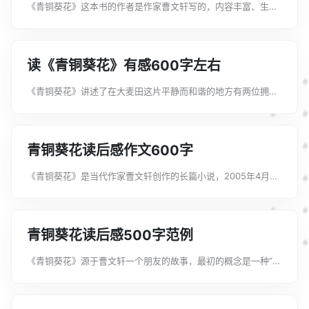
《青铜葵花》这本书的作者是作家曹文轩写的，内容丰富、生
动，不时吸引着我们，犹如身临其境。读后感是议论文中最常见
的文体之一,也是学生必须掌握的一种文体。以下是文案君整理的
读青铜葵花有感600字左右，欢迎...
读《青铜葵花》有感600字左右
《青铜葵花》讲述了在大麦田这片平静而和谐的地方有两位拥有
懵懂童心的少年，他们就是故事的主角——青铜和葵花。读后感
是议论性较强的读书笔记,要用切身体会,实践经验和生动的事例
来阐明，从“读”中悟出的道理。...
青铜葵花读后感作文600字
《青铜葵花》是当代作家曹文轩创作的长篇小说，2005年4月首
次出版。读一本书,品一行话。读后感的写作是与书籍作者思想交
锋的一个方式。以下是文案君整理的青铜葵花读后感作文600
字，欢迎大家借鉴与参考！青...
青铜葵花读后感500字范例
《青铜葵花》源于曹文轩一个朋友的故事，最初的概念是一种“城
市少年——乡村少年”的关系，如果让你写一篇青铜葵花读后感，
你知道怎么写吗你是否在找正准备撰写“青铜葵花读后感500
字”，下面文案君收集了相关的...