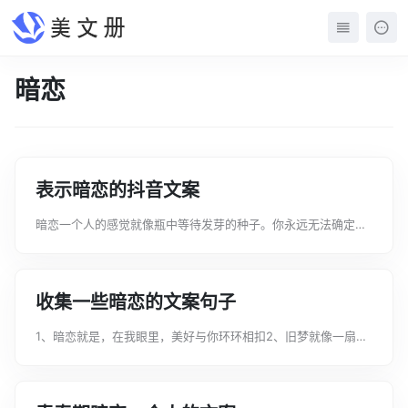
暗恋
表示暗恋的抖音文案
暗恋一个人的感觉就像瓶中等待发芽的种子。你永远无法确定未
来是否美好，但你在真诚而固执地等待。下面是文案君为大家整
理的表示暗恋的抖音文案，希望对您有所帮助。欢迎大家阅读参
考学习!表示暗恋的抖音文案1、爱...
收集一些暗恋的文案句子
1、暗恋就是，在我眼里，美好与你环环相扣2、旧梦就像一扇
窗，推开了就再难合上3、现在谁也不喜欢了 可是心里还有个影
子 也不知道是谁4、喜欢你大概就是，把一天想对你说的话，都
藏在了那句晚安里5、你的名字...