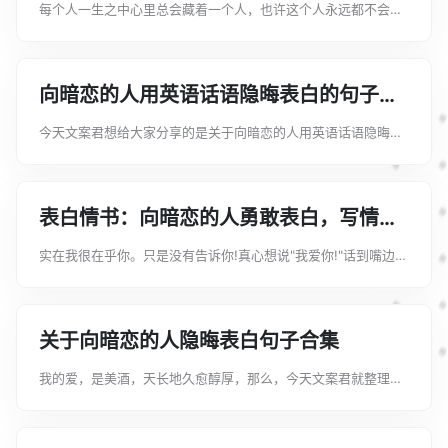
QQ空间只让他一个人看的爱情句子100句
每个人一生之中心里总会藏着一个人，也许这个人永远都不会知
道，尽管如此，这个人始终都无法被谁所替代。这份关于暗恋一
个人却没有勇气表白，发在QQ空间只让他一个人看的爱情句
子，希望大家会喜欢。1、每次注意你...
向暗恋的人用英语话语隐晦表白的句子，
小纸条英语情话表白的句子合集
今天文案君想给大家分享的是关于向暗恋的人用英语话语隐晦表
白的句子合集，希望可以帮上大家的忙。1、我喜欢你，你却不知
道。I like you, but you dont know.2、原谅我只能在这里说...
表白情书：向暗恋的人勇敢表白，写情书
专属的甜蜜句子100句
实在我很在乎你。只是没有告诉你!真心想说"我爱你!"话到嘴边咽
肚里。没有你的日子里，梦中主角就是你!这份向暗恋的人表白的
句子，希望可以帮到大家。1、每天和我迎面走过数不清的人里，
我唯独只记得你。虽然不...
关于向暗恋的人隐晦表白句子合集
我的爱，是美酒，天长地久愈醇厚，那么，今天文案君就整理了
五篇优秀的向暗恋的人隐晦表白句子，希望对大家的工作和学习
有帮助，欢迎阅读!【篇一】向暗恋的人隐晦表白句子1、如果能
用一辈子换你停留在我视线中，我...