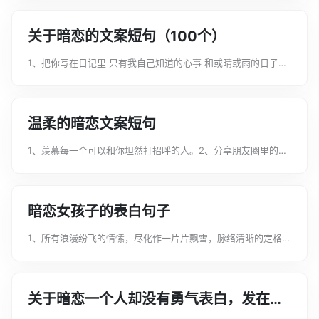
可可西里看一看海，不要未来，只要你来。3.你是非常可爱的人
整句话是：你是非常可...
关于暗恋的文案短句（100个）
1、把你写在日记里 只有我自己知道的心事 和或晴或雨的日子
2、所有月亮的比喻句 本体都是你3、我害怕你知道 又害怕你不
知道4、我不看月亮，也不说想你，这样月亮和你都蒙在鼓里。
5、世界上最遥远的距离，不...
温柔的暗恋文案短句
1、羡慕每一个可以和你坦然打招呼的人。2、分享朋友圈里的
歌，是我递给你的另一半耳机3、我存过你的照片 你喜欢的歌我
也有去听 你感兴趣的一切我都有尝试过 其实我远比表面喜欢你
但我没说4、我们曾在高朋满...
暗恋女孩子的表白句子
1、所有浪漫纷飞的情愫，尽化作一片片飘雪，脉络清晰的定格在
我的心头，你的眼眸，甜蜜带娇羞，用我的行动告诉你，我会将
这份爱恋守到地老天荒。201314，爱你一生一世！2、和你相
爱，我只对你保守一个秘密。...
关于暗恋一个人却没有勇气表白，发在