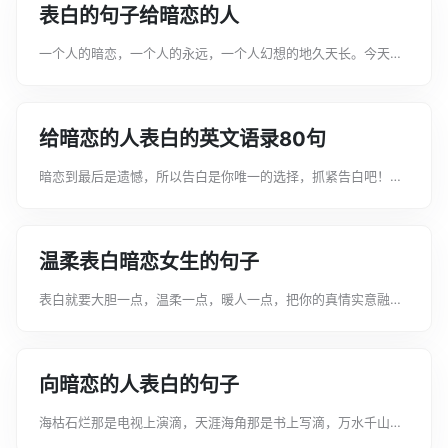
表白的句子给暗恋的人
一个人的暗恋，一个人的永远，一个人幻想的地久天长。今天文
案君整理了表白的句子给暗恋的人，一起来看看吧!表白的句子给
暗恋的人11、想念你的时候，心情如此温柔，是冰封碎裂的小
溪，是蜡烛上摇曳的火焰，想念你...
给暗恋的人表白的英文语录80句
暗恋到最后是遗憾，所以告白是你唯一的选择，抓紧告白吧！以
下是文案君整理了关于给暗恋的人表白的英文语录80句，一起来
看看吧！给暗恋的人表白的英文句子1、爱到深处，原来是寂寞。
Love to the de...
温柔表白暗恋女生的句子
表白就要大胆一点，温柔一点，暖人一点，把你的真情实意融入
到句子中。以下是文案君整理了关于温柔表白暗恋女生的句子，
一起来看看吧！温柔表白暗恋之人的说说1. 长相处，永难忘。愿
那炽烈的爱的火焰，自然而然地...
向暗恋的人表白的句子
海枯石烂那是电视上演滴，天涯海角那是书上写滴，万水千山那
是累滴，许诺誓言那是假滴。只有真情是可贵滴，是经过岁月可