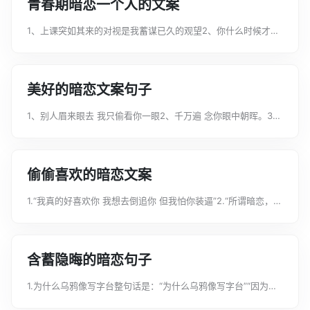
青春期暗恋一个人的文案
1、上课突如其来的对视是我蓄谋已久的观望2、你什么时候才能
明白，我每天给你发的生活琐碎都是在表达爱意3、终于体会到
那句“真正动心就一直放不下了”4、假装看不见，却用余光看了无
数遍5、小孩子的love很...
美好的暗恋文案句子
1、别人眉来眼去 我只偷看你一眼2、千万遍 念你眼中朝晖。3、
暗恋这种事，就好像下了一场暴雨，我故意站在你门外，几度想
要敲你的门，问你是否可以暂时借避，可我又不敢，只好一直站
在雨里。4、你家楼下的路灯...
偷偷喜欢的暗恋文案
1.“我真的好喜欢你 我想去倒追你 但我怕你装逼”2.“所谓暗恋，就
是你不经意的一瞥，我心尖一颤”3.“暗恋这种事好比耳机里的音
乐声。即便对自己而言是包裹整个身躯的震耳欲聋，旁人却仅仅
听得见一缕泄露的...
含蓄隐晦的暗恋句子
1.为什么乌鸦像写字台整句话是：“为什么乌鸦像写字台”“因为我
喜欢你没有理由。”2.陪我到可可西里看一看海整句话是：陪我到