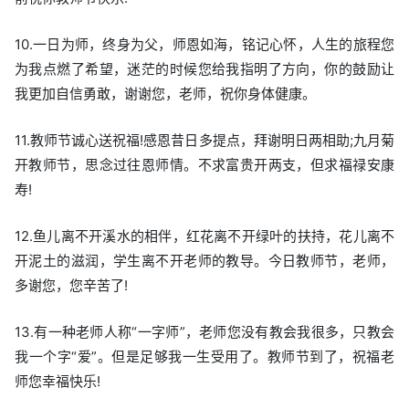
10.一日为师，终身为父，师恩如海，铭记心怀，人生的旅程您
为我点燃了希望，迷茫的时候您给我指明了方向，你的鼓励让
我更加自信勇敢，谢谢您，老师，祝你身体健康。
11.教师节诚心送祝福!感恩昔日多提点，拜谢明日两相助;九月菊
开教师节，思念过往恩师情。不求富贵开两支，但求福禄安康
寿!
12.鱼儿离不开溪水的相伴，红花离不开绿叶的扶持，花儿离不
开泥土的滋润，学生离不开老师的教导。今日教师节，老师，
多谢您，您辛苦了!
13.有一种老师人称“一字师”，老师您没有教会我很多，只教会
我一个字“爱”。但是足够我一生受用了。教师节到了，祝福老
师您幸福快乐!