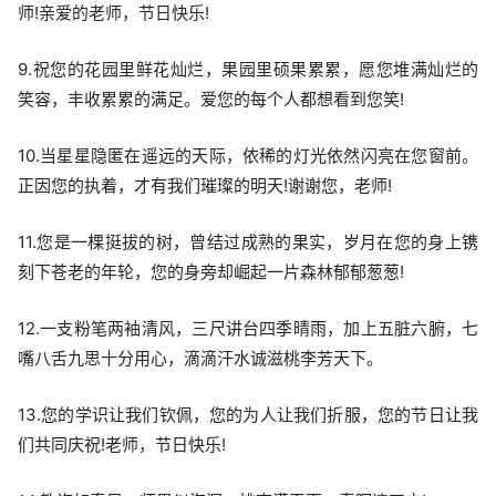
师!亲爱的老师，节日快乐!
9.祝您的花园里鲜花灿烂，果园里硕果累累，愿您堆满灿烂的
笑容，丰收累累的满足。爱您的每个人都想看到您笑!
10.当星星隐匿在遥远的天际，依稀的灯光依然闪亮在您窗前。
正因您的执着，才有我们璀璨的明天!谢谢您，老师!
11.您是一棵挺拔的树，曾结过成熟的果实，岁月在您的身上镌
刻下苍老的年轮，您的身旁却崛起一片森林郁郁葱葱!
12.一支粉笔两袖清风，三尺讲台四季晴雨，加上五脏六腑，七
嘴八舌九思十分用心，滴滴汗水诚滋桃李芳天下。
13.您的学识让我们钦佩，您的为人让我们折服，您的节日让我
们共同庆祝!老师，节日快乐!