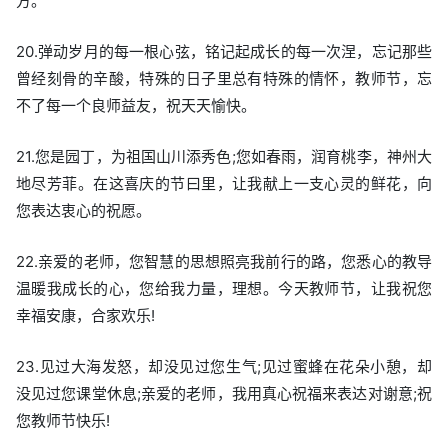
方。
20.弹动岁月的每一根心弦，铭记起成长的每一次涅，忘记那些
曾经刻骨的辛酸，特殊的日子里总有特殊的情怀，教师节，忘
不了每一个良师益友，祝天天愉快。
21.您是园丁，为祖国山川添秀色;您如春雨，润育桃李，神州大
地尽芳菲。在这喜庆的节曰里，让我献上一支心灵的鲜花，向
您表达衷心的祝愿。
22.亲爱的老师，您智慧的思想照亮我前行的路，您悉心的教导
温暖我成长的心，您给我力量，理想。今天教师节，让我祝您
幸福安康，合家欢乐!
23.见过大海发怒，却没见过您生气;见过蜜蜂在花朵小憩，却
没见过您课堂休息;亲爱的老师，我用真心祝福来表达对谢意;祝
您教师节快乐!