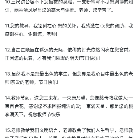
10.三尺讲台容不下您挺拔的身躯，一支粉笔写不尽您渊博的知
识，两袖清风尽显您的高大与儒雅。老师，您辛苦了。
11.您的教导，我铭刻在心;您的关怀，我感激在心;您的帮助，我
感谢在心。谢谢您，老师!
12.当星星隐匿在遥远的天际，依稀的灯光依然闪亮在您窗前。
正因您的执着，才有我们璀璨的明天!节日快乐!
13.虽然我不是您最出色的学生，但您却是我心目中最出色的老
师!亲爱的老师，节日快乐!
14.教师节到，送您三束花，一束康乃馨，您像慈母教我做人;一
束百合花，感谢您不求回报纯洁的爱;一束满天星，那是您的桃
李满天下。祝您教师节快乐!
15.老师教给我们文明语言，老师教会了我们人生哲学，老师教