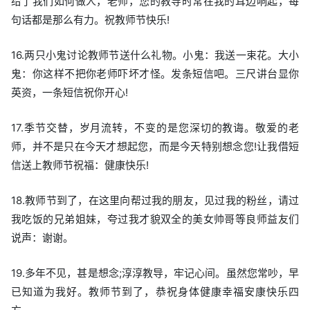
给了我们如何做人，老师，您的教导时常在我的耳边响起，每
句话都是那么有力。祝教师节快乐!
16.两只小鬼讨论教师节送什么礼物。小鬼：我送一束花。大小
鬼：你这样不把你老师吓坏才怪。发条短信吧。三尺讲台显你
英资，一条短信祝你开心!
17.季节交替，岁月流转，不变的是您深切的教诲。敬爱的老
师，并不是只在今天才想起您，而是今天特别想念您!让我借短
信送上教师节祝福：健康快乐!
18.教师节到了，在这里向帮过我的朋友，见过我的粉丝，请过
我吃饭的兄弟姐妹，夸过我才貌双全的美女帅哥等良师益友们
说声：谢谢。
19.多年不见，甚是想念;淳淳教导，牢记心间。虽然您常吵，早
已知道为我好。教师节到了，恭祝身体健康幸福安康快乐四