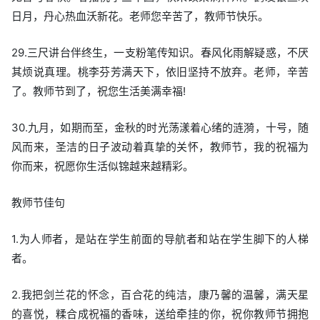
日月，丹心热血沃新花。老师您辛苦了，教师节快乐。
29.三尺讲台伴终生，一支粉笔传知识。春风化雨解疑惑，不厌
其烦说真理。桃李芬芳满天下，依旧坚持不放弃。老师，辛苦
了。教师节到了，祝您生活美满幸福!
30.九月，如期而至，金秋的时光荡漾着心绪的涟漪，十号，随
风而来，圣洁的日子波动着真挚的关怀，教师节，我的祝福为
你而来，祝愿你生活似锦越来越精彩。
教师节佳句
1.为人师者，是站在学生前面的导航者和站在学生脚下的人梯
者。
2.我把剑兰花的怀念，百合花的纯洁，康乃馨的温馨，满天星
的喜悦，糅合成祝福的香味，送给牵挂的你，祝你教师节拥抱