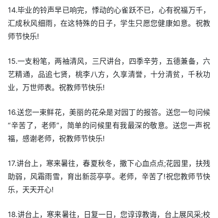
14.毕业的铃声早已响完，悸动的心雀跃不已，心有祝福万千，
汇成秋风细雨，在这特殊的日子，学生只愿您健康如意。祝教
师节快乐!
15.一支粉笔，两袖清风，三尺讲台，四季辛劳，五德兼备，六
艺精通，品追七贤，桃李八方，久享清誉，十分清贫，千秋功
业，万世师表。祝教师节快乐!
16.送您一束鲜花，美丽的花朵是对园丁的报答。送您一句问候
“辛苦了，老师”，简单的问候里有我最深的敬意。送您一声祝
福，感谢老师，祝教师节快乐!
17.讲台上，寒来暑往，春夏秋冬，撒下心血点点;花园里，扶残
助弱，风霜雨雪，育出新蕊亭亭。老师，辛苦了!祝您教师节快
乐，天天开心!
18.讲台上，寒来暑往，日复一日，您谆谆教诲，台上展风采;校