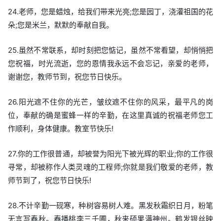
24.老师，您是蜡烛，给我们带来光亮;您是园丁，浇灌祖国的花
朵;您是米兰，默默的奉献自我。
25.虽然不常联系，却时刻把您惦记，虽然不常看望，却悄悄把
您祝福，时光流逝，您的恩情我永远不会忘记，亲爱的老师，
谢谢您，教师节到，祝您节日快乐。
26.阳光遮不住你的光芒，皱纹遮不住你的风采，最平凡的岗
位，奉献的确是蜜蜂一样的辛勤，在这里真诚的祝福老师您工
作顺利，身体健康。教室节快乐!
27.你的工作很普通，却被誉为阳光下被光辉的职业;你的工作很
寻常，却被称作人类灵魂的工程师;你就是我们敬爱的老师，教
师节到了，祝您节日快乐!
28.不计辛勤一砚寒，种树容易树人难。黑发秋霜织日月，粉笔
无言写春秋。春播桃李三千圃，秋来硕果满神州。鹤发银丝映