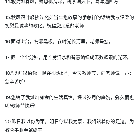
14.教诲如春风，师恩似海深，桃李满天下，春晖遍四方!
15.秋风落叶轻拂过宛如当年您敦厚的手慈祥的话给我最温柔的
抚慰最诚挚的教化。祝福您亲爱的老师
16.面对讲台，背靠黑板，在时光长河里，老师是您。
17.把一个个分钟，用辛劳汗水和智慧编织成无数耀眼的光环。
18.“以前很怕你，现在很想你”，今天教师节，向老师说一声：
您辛苦啦!
19.您给了我灿灿如金的生活真谛，经过岁月的磨洗，弥久而愈
明!教师节快乐!
20.昨日我以你为荣，明日你以我为豪，我将踏着你的足迹，为
教育事业奉献终生!