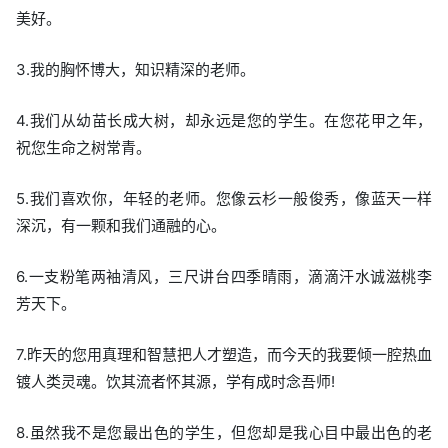
美好。
3.我的胸怀博大，知识精深的老师。
4.我们从幼苗长成大树，却永远是您的学生。在您花甲之年，
祝您生命之树常青。
5.我们喜欢你，年轻的老师。您像云杉一般俊秀，像蓝天一样
深沉，有一颗和我们通融的心。
6.一支粉笔两袖清风，三尺讲台四季晴雨，滴滴汗水诚滋桃李
芳天下。
7.昨天的您用真理和智慧把人才塑造，而今天的我要倾一腔热血
镀人类灵魂。饮其流者怀其源，学有成时念吾师!
8.虽然我不是您最出色的学生，但您却是我心目中最出色的老