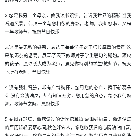
2.您是我另一个母亲，教我读书识字，告诉我世界的精彩!当我
看遍风景，偶见一个与您相像的身影。老师，我想您啦，又是
一年教师节，祝您节日快乐!
3.这是最无私的感恩，表达了莘莘学子对于师长厚重的情意;这
是最无奈的惩罚，展现了天下教师对于学生殷切的期盼。顽皮
的孩子，愿你长大成为老师，遇见你特别的学生!教师节，祝天
下所有老师，节日快乐!
4.没有强壮臂膀，却有广博胸怀，您用您的心血，播下新蕊朵
朵;没有金钱满屋，却有知识无穷，您用您的真心，给予我们鼓
舞。教师节之际，愿您快乐!
5.春风好舒缓，像您说过的话吹拂耳边;夏雨好执着，像您温暖
的严历轻轻滴落心间;秋色好宜人，像您收获后的心情沾沾自喜;
冬雪好纯洁，像您高贵的品格出污泥而不染;经历春夏秋冬的洗