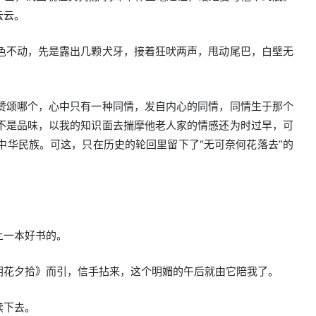
云云。
色不动，先是露出几颗犬牙，接着狂吠两声，甩动尾巴，白壁无
赞颂哪个，心中只有一种同情，发自内心的同情，同情生于那个
不是品味，以我的知识面去揣摩他老人家的情感还为时过早，可
华民族。可这，只在历史的轮回里留下了“无可奈何花落去”的
上一本好书的。
朝花夕拾》而引，信手拈来，这个明媚的午后就由它陪我了。
读下去。