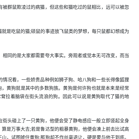
有被群鼠欺凌过的病猫，但这些和猫吃过的鼠相比，远可以被忽
就是吃鼠的猫;硕鼠的事迹放飞鼠类的梦想，每只鼠都幻想成为
，相同的是大家都需要夸大事实。旁观者或觉本无可改变，而当
的情况看，一些娇贵品种例如狮子狗、哈八狗和一些长得像狐狸
狗，黄狗就是其中的多数狗族。黄狗是何许狗也就是本来是经常
常耷拉着脑袋在街头流浪的狗。因此可以说是黄狗取代了猫的地
在街头碰上了一只黄狗，他便会受了静电感应一般立即竖起全身
算是万事大吉;若是鲁达型的粗暴黄狗，他便会凑上前去比试高
山，试图唬住黄狗;那狗却不作丝毫退让，硬是要与他干到底。