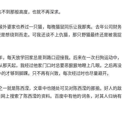
达不到那般高度，也就不再深求。
候外婆家也养过一只猫，每晚猫鼠同乐让我鄙夷。去年公司财务
更是想绕到而走。可我还谈不上仇猫，那只野猫最终还是被我捉
年，每天放学回家总是到路口迎接我。后来在一次扫狗运动中，
从那天起，我经过他家门口时总要恶狠狠地瞪上几眼。之后再没
小的才够到脚踝。只不再有兴致，每次经过时也尽量避开。
之一就是陈西滢，文章中也随处可见对陈西滢的挪揄。好人的敌
去网上搜索了陈西滢的资料。百度中有他的词条，对其人归纳有