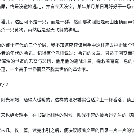
猫尿，终是没辙地逃走，并言今天没空，某年某月某日再好好干一场
了猫儿，这回可不是一只，而是一群。然而那狗照旧是泰山压顶而声
追杀一只黄狗，再然后是漫天飞舞的狗毛。
活的那个年代的三个阶层，我不知道应读该用手中这杆笔去抨击哪个
适者的年代的鲁迅。记得有个老师说过：鲁迅的文章，只适于浏览而
渐浑浊的世道的无奈与悲切，他用他的笔战斗着，挽救着奄奄一息的中
鲁迅，一个高于世俗而又不脱离世俗的革命家。
0字2
，阳光亮媚，晒得人暖暖的，这样的境况委实合适泡上一杯香茗，读
原来也绝责难事，在书架上翻检的时候，眼光不禁的被鲁迅先生的《
章未几，仅十篇。读完小引之后，便决议顺着文章的目录一片一片的