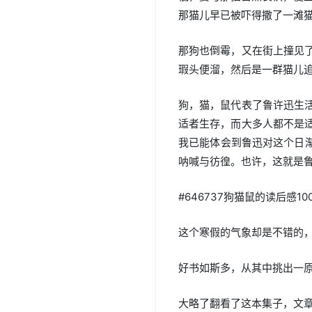
那猫儿早已被吓得撒了一滩
那狗也倒霉，又在街上撞见
瑕头便溜，然后是一群猫儿
狗，猫，鼠代表了鲁许迅生
适者生存，而大多人都不是
我已能体会到鲁迅对这个日
呐喊与彷徨。也许，这就是
#646737狗猫鼠的读后感10
这个寒假的气象却是不错的
好书如斯多，从其中挑出一
大略了翻看了这本集子，文