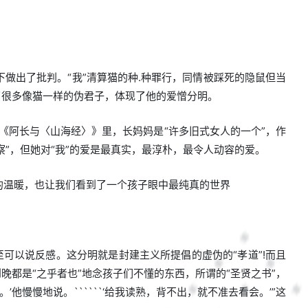
做出了批判。“我”清算猫的种.种罪行，同情被踩死的隐鼠但当
了很多像猫一样的伪君子，体现了他的爱憎分明。
。《阿长与〈山海经〉》里，长妈妈是“许多旧式女人的一个”，作
察”，但她对“我”的爱是最真实，最淳朴，最令人动容的爱。
的温暖，也让我们看到了一个孩子眼中最纯真的世界
。
至可以说反感。这分明就是封建主义所提倡的虚伪的“孝道”!而且
晚都是“之乎者也”地念孩子们不懂的东西，所谓的“圣贤之书”，
慢慢地说。``````‘给我读熟，背不出，就不准去看会。’”这