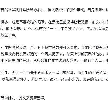
猫自然不是我日常所见的那种，但既然已过了那个年代，自身思想也
单得多，就是不喜欢猫的眼睛，在黑夜里幽深得让我恐惧，加之小时
猫，我帮着去赶时不小心被挠了一下，平白挨了五针，之后见着猫
外放生了事。
。小学时也曾养过一条，乡下最常见的那种大黄狗，该是陪了我有三
，说是被离我家百米远的一个屠夫捉了去。每天上学都要路过他家，
，小区遍是狗的身影，从较名贵的牧羊犬到大黄狗，大的有半人高，
了先生。先生一生中最重要的事之一是用笔战斗，而先生的主要论敌
所以陈西滢是坏人。若是早几年读它，这是必定的。现在的我还是
摩等为好友，其文采毋庸置疑。