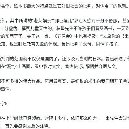
为著作，这本书最大的特点就是它对旧社会的批判，对伪君子的讽刺
》。其中所讲的“老莱娱亲”“郭巨埋儿”都让人感到十分不舒服，甚
是十分虚伪、摧残儿童天性的。私塾先生不许孩子们看图画书，一天到
东西罢了。关于这一点，《五倡会》中也有提及：“‘去拿你的书来。’他
无知，也是封建教育失败的体现。鲁迅批判了父母，同情了孩子。
所批判的范围就不仅仅是国内了，还涉及到当时的日本。鲁迅表达了
在“漏”字上画圈，看电影时大笑。着也使“我”醒悟并弃医从文。
部不可多得的伟大作品。它用最真实，最细致的米出向我们铺开了鲁
的热情。
0字5
我在上学时就已经领教。时隔十多年，依旧那么吃力。一来先生太过
文，首先要感谢文后的注释。