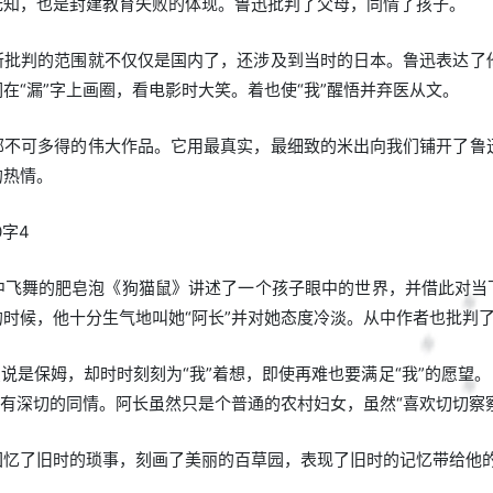
无知，也是封建教育失败的体现。鲁迅批判了父母，同情了孩子。
所批判的范围就不仅仅是国内了，还涉及到当时的日本。鲁迅表达了
在“漏”字上画圈，看电影时大笑。着也使“我”醒悟并弃医从文。
部不可多得的伟大作品。它用最真实，最细致的米出向我们铺开了鲁
的热情。
0字4
中飞舞的肥皂泡《狗猫鼠》讲述了一个孩子眼中的世界，并借此对当下
时候，他十分生气地叫她“阿长”并对她态度冷淡。从中作者也批判
虽说是保姆，却时时刻刻为“我”着想，即使再难也要满足“我”的愿望
她有深切的同情。阿长虽然只是个普通的农村妇女，虽然“喜欢切切察
回忆了旧时的琐事，刻画了美丽的百草园，表现了旧时的记忆带给他