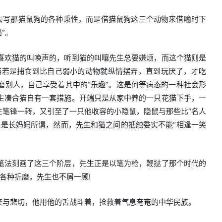
去写那猫鼠狗的各种秉性，而是借猫鼠狗这三个动物来借喻时下
”。
不喜欢猫的叫唤声的，听到猫的叫嚷先生总要嫌烦，而这个猫则是
猫若是捕食到比自己弱小的动物就纵情摆弄，直到玩厌了，才吃
别人，自己享受着其中的“乐趣”。这是何等病态的一种社会形
生凑合猫自有一套措施。开端只是从家中养的一只花猫下手，一
笔锋一转，又引至了一只他收容的小隐鼠，隐鼠与那些比“名人
是长妈妈所谓，然而，先生和猫之间的抵触委实不能“相逢一笑
笔法刻画了这三个阶层，先生正是以笔为枪，鞭挞了那个时代的
各种折磨，先生也不屑一顾!
奈与悲切，他用他的舌战斗着，抢救着气息奄奄的中华民族。