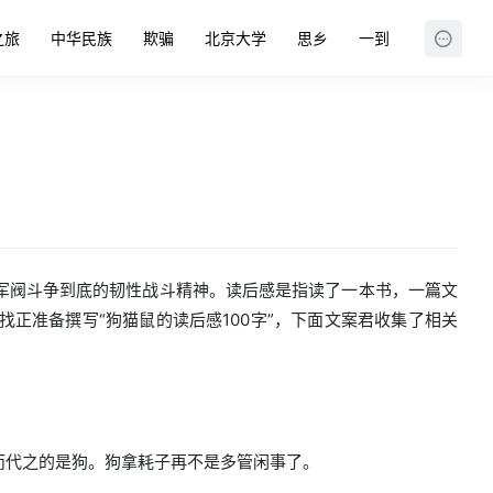
之旅
中华民族
欺骗
北京大学
思乡
一到
军阀斗争到底的韧性战斗精神。读后感是指读了一本书，一篇文
正准备撰写“狗猫鼠的读后感100字”，下面文案君收集了相关
而代之的是狗。狗拿耗子再不是多管闲事了。