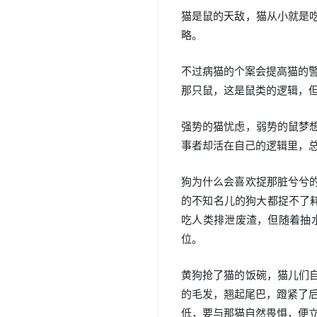
猫是鼠的天敌，猫从小就是
略。
不过病猫的个案会提高猫的
那只鼠，这是鼠类的逻辑，
强势的猫忧虑，弱势的鼠梦
事者却活在自己的逻辑里，
狗为什么会喜欢捉那脏兮兮
的不知名儿的狗大都捉不了
吃人类排泄废渣，但随着抽
位。
黄狗抢了猫的饭碗，猫儿们
的毛发，翘起尾巴，蹬紧了
低，要与那猫自然畏惧，便