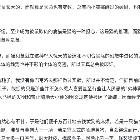
吃鼠长大的，而就算是天命也有变数，总有向小猫挑衅过的硕鼠，也
警惕，至少成为被鼠欺负的病猫是猫的一种担心，这是猫的推理，而猫
但鼠就是鼠。
想，而猫和鼠就在这种杞人忧天的紧迫和不切合实际的幻想中进化的
总体的趋势也并不影响个体的奇迹，所以天真总会被印证。
的耗子，我没有像巴甫洛夫那样做过实验，所以并不清楚，但据目前
耗子，能捉的只是那些并不怎么惹人喜爱甚至有些让人厌恶的`劣种
水马桶的发明和禁止随地大小便的明文规定便被砸了饭碗，因而经
自然心有不甘，于是他们便千方百计地去找黄狗的麻烦。若是一只猫
后腿，准备与黄狗大干一场，若是黛玉式的腼腆黄狗，自会绕道而行，
立马大吸一口空气，鼓大肚皮，撑起身子，然后小吼一声，佯装猛虎下