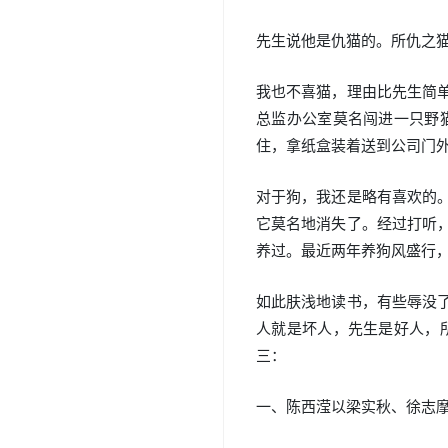
先生说他是仇猫的。所仇之
我也不喜猫，理由比先生简
总监办公室莫名闯进一只野
住，拿纸盒装着送到公司门
对于狗，我还是略有喜欢的
它莫名地消失了。经过打听
养过。最近两年养狗风盛行
如此肤浅地读书，有些辱没
人就是坏人，先生是好人，
三：
一、陈西滢以梁实秋、徐志