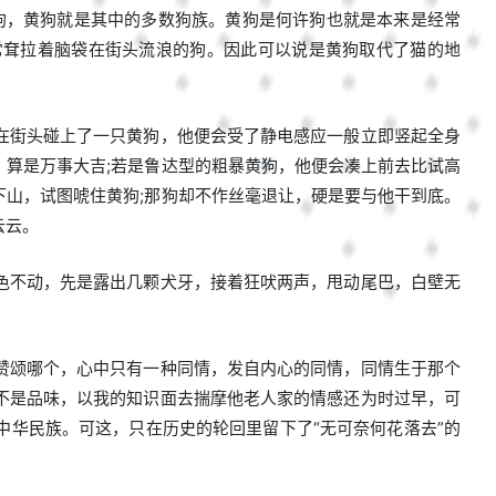
狗，黄狗就是其中的多数狗族。黄狗是何许狗也就是本来是经常
常耷拉着脑袋在街头流浪的狗。因此可以说是黄狗取代了猫的地
在街头碰上了一只黄狗，他便会受了静电感应一般立即竖起全身
算是万事大吉;若是鲁达型的粗暴黄狗，他便会凑上前去比试高
山，试图唬住黄狗;那狗却不作丝毫退让，硬是要与他干到底。
云云。
色不动，先是露出几颗犬牙，接着狂吠两声，甩动尾巴，白壁无
赞颂哪个，心中只有一种同情，发自内心的同情，同情生于那个
不是品味，以我的知识面去揣摩他老人家的情感还为时过早，可
华民族。可这，只在历史的轮回里留下了“无可奈何花落去”的