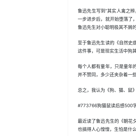
鲁迅先生写到“其实人禽之辨
一步进步后，就开始堕落了
鲁迅先生对小聪明极其不屑
至于鲁迅先生读的《自然史
这件事，可是现实生活中狗
每个人都有童年，只是童年
并不赞同，多少还夹杂着一
总之，我认为《狗、猫、鼠
#773766狗猫鼠读后感500
最近读了鲁迅先生的《朝花
也搞得人心惶惶，生怕是什