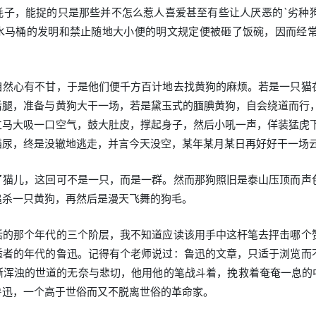
耗子，能捉的只是那些并不怎么惹人喜爱甚至有些让人厌恶的`劣种
水马桶的发明和禁止随地大小便的明文规定便被砸了饭碗，因而经
自然心有不甘，于是他们便千方百计地去找黄狗的麻烦。若是一只猫
后腿，准备与黄狗大干一场，若是黛玉式的腼腆黄狗，自会绕道而行，
立马大吸一口空气，鼓大肚皮，撑起身子，然后小吼一声，佯装猛虎下
猫尿，终是没辙地逃走，并言今天没空，某年某月某日再好好干一场
了猫儿，这回可不是一只，而是一群。然而那狗照旧是泰山压顶而声
追杀一只黄狗，再然后是漫天飞舞的狗毛。
活的那个年代的三个阶层，我不知道应读该用手中这杆笔去抨击哪个
适者的年代的鲁迅。记得有个老师说过：鲁迅的文章，只适于浏览而
渐浑浊的世道的无奈与悲切，他用他的笔战斗着，挽救着奄奄一息的中
鲁迅，一个高于世俗而又不脱离世俗的革命家。