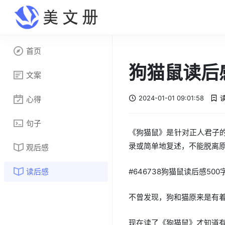
首页
狗猫鼠读后
文案
2024-01-01 09:01:58
心得
句子
《狗猫鼠》是针对正人君子
录或简单地复述，不能脱离原
观后感
读后感
#646738狗猫鼠读后感500
不曾发现，狗和猫原来是有着
现在读了《狗猫鼠》才知道