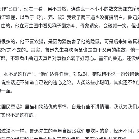
比作“匕首”，现在一看，果不其然，连这么一本小小的散文集都充斥
晦涩难懂，以致于《狗、猫、鼠》我读了两三遍也没有搞明白。鲁迅
自由的，他在万生园中看见猴子翻筋斗、母象请安，会破颜一笑，但
是很多的，他不喜欢猫，是因为猫伤害了他的隐鼠，可是后来知道真
也挥之不去的。其实，鲁迅先生喜欢隐鼠也是由于父亲的缘故，他
有趣，不难看出鲁迅天真且对事物充满了好奇心。童年的鲁迅，还没
，本不是这样严”。“他们适性任情，对就对，错就错不说一句分辨
，说空话还不知道自己说的违心之论。人类这些小聪明，其实还不如
的一面。
底国民童话》里猫和狗结仇的事情，自是有些不讲情理，我认为我们
其实也不是这样的。
的过法不一样。鲁迅先生的童年自然比我们要坎坷的多，经历不同，