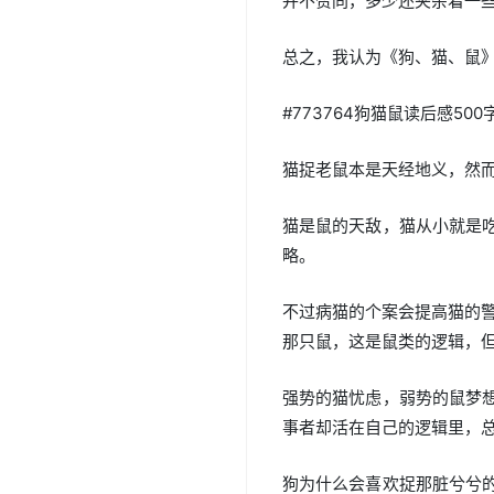
并不赞同，多少还夹杂着一
总之，我认为《狗、猫、鼠
#773764狗猫鼠读后感500
猫捉老鼠本是天经地义，然
猫是鼠的天敌，猫从小就是
略。
不过病猫的个案会提高猫的
那只鼠，这是鼠类的逻辑，
强势的猫忧虑，弱势的鼠梦
事者却活在自己的逻辑里，
狗为什么会喜欢捉那脏兮兮