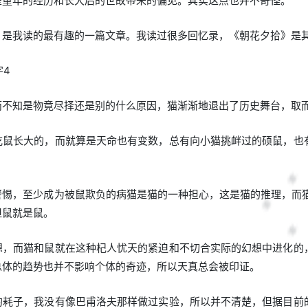
些童年的经历和长大后的世故带来的偏见。其实这点也并不奇怪。
》是我读的最有趣的一篇文章。我读过很多回忆录，《朝花夕拾》是其
字4
而不知是物竟尽择还是别的什么原因，猫渐渐地退出了历史舞台，取
吃鼠长大的，而就算是天命也有变数，总有向小猫挑衅过的硕鼠，也
警惕，至少成为被鼠欺负的病猫是猫的一种担心，这是猫的推理，而猫
但鼠就是鼠。
想，而猫和鼠就在这种杞人忧天的紧迫和不切合实际的幻想中进化的
总体的趋势也并不影响个体的奇迹，所以天真总会被印证。
的耗子，我没有像巴甫洛夫那样做过实验，所以并不清楚，但据目前