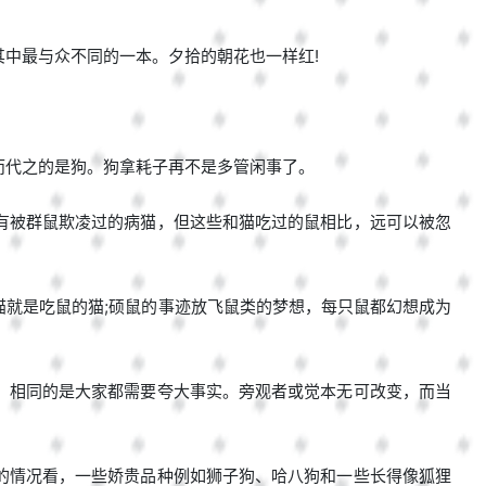
中最与众不同的一本。夕拾的朝花也一样红!
而代之的是狗。狗拿耗子再不是多管闲事了。
有被群鼠欺凌过的病猫，但这些和猫吃过的鼠相比，远可以被忽
就是吃鼠的猫;硕鼠的事迹放飞鼠类的梦想，每只鼠都幻想成为
，相同的是大家都需要夸大事实。旁观者或觉本无可改变，而当
的情况看，一些娇贵品种例如狮子狗、哈八狗和一些长得像狐狸