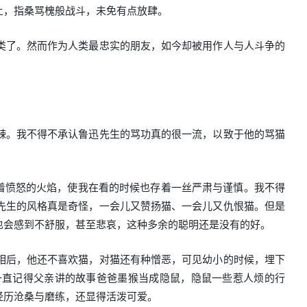
上，指桑骂槐般战斗，未免有点放肆。
类了。然而作为人类最忠实的朋友，如今却被用作人与人斗争的
辣。我不得不承认鲁迅先生的骂功真的很一流，以致于他的骂猫
着愤怒的火焰，使我在看的时候也存着一丝严肃与谨慎。我不得
先生的风格真是奇怪，一会儿又赞扬猫、一会儿又仇恨猫。但是
也会感到不舒服，甚至悲哀，这种多余的聪明还是没有的好。
相后，他还不喜欢猫，对猫还有种憎恶，可见幼小的时候，埋下
一直记得父亲讲的故事爸爸墨猴当成隐鼠，隐鼠一些惹人烦的行
经历沧桑与磨练，还显得活泼可爱。