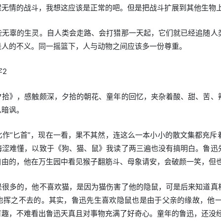
腥无情的战斗，我想这应该是正常的吧。但是把战斗扩展到其他生物
些无辜的生灵。自人类会走路、会打猎那一天起，它们就已经追随人
是人的不义。同一摇篮下，人与动物之间应该多一份尊重。
字2
夕拾》，感触颇深，夕拾的朝花、童年的回忆，夹杂着酸、甜、苦、
么暗讽。
比作“匕首”，现在一看，果不其然，连这么一本小小的散文集都充斥
晦涩难懂，以致于《狗、猫、鼠》我读了两三遍也没有搞明白。鲁迅
自由的，他在万生园中看见猴子翻筋斗、母象请安，会破颜一笑，但
是很多的，他不喜欢猫，是因为猫伤害了他的隐鼠，可是后来知道真
也挥之不去的。其实，鲁迅先生喜欢隐鼠也是由于父亲的缘故，他
有趣，不难看出鲁迅天真且对事物充满了好奇心。童年的鲁迅，还没