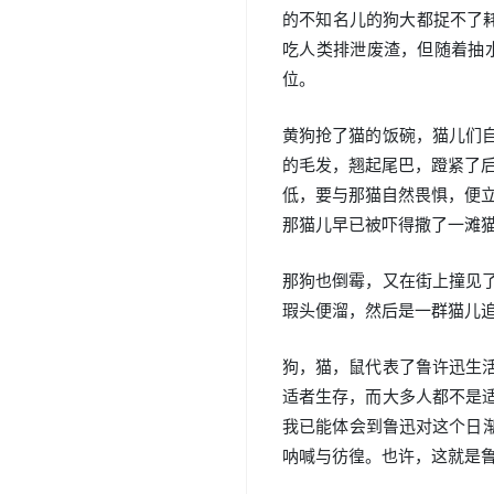
的不知名儿的狗大都捉不了
吃人类排泄废渣，但随着抽
位。
黄狗抢了猫的饭碗，猫儿们
的毛发，翘起尾巴，蹬紧了
低，要与那猫自然畏惧，便
那猫儿早已被吓得撒了一滩
那狗也倒霉，又在街上撞见
瑕头便溜，然后是一群猫儿
狗，猫，鼠代表了鲁许迅生
适者生存，而大多人都不是
我已能体会到鲁迅对这个日
呐喊与彷徨。也许，这就是