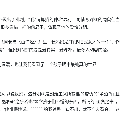
做出了批判。“我”清算猫的种.种罪行，同情被踩死的隐鼠但当
了很多像猫一样的伪君子，体现了他的爱憎分明。
。《阿长与〈山海经〉》里，长妈妈是“许多旧式女人的一个”，作
察”，但她对“我”的爱是最真实，最淳朴，最令人动容的爱。
的温暖，也让我们看到了一个孩子眼中最纯真的世界
。
至可以说反感。这分明就是封建主义所提倡的虚伪的“孝道”!而且
晚都是“之乎者也”地念孩子们不懂的东西，所谓的“圣贤之书”，
慢慢地说。``````‘给我读熟，背不出，就不准去看会。’”这