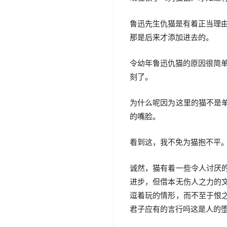
鲁迅先生仇猫是有着正当理
那是后来才添加进去的。
令幼年鲁迅仇猫的原因很简
刻了。
为什么呢因为这里的猫不是
的嘴脸。
看到这，我不免为猫抱不平
诚然，猫有着一些令人讨厌
进步，但借本无伤人之力的
逗着玩的情形，而不至于恨之
君子应有的言行吗这是人的堕