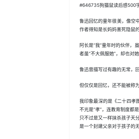
#646735狗猫鼠读后感500
鲁迅回忆的童年很美，像空中
作者得知是长妈妈害死隐鼠的
阿长是“我”童年时的伙伴，
者虽“不大佩服她”，却也对
鲁迅曾描写过有趣的无常，
但仅仅是回忆，还不能被称
我印象最深的是《二十四孝图
不光是“孝”，连教育制度都
只不过是又一样抹杀孩子天分的
是一个封建父亲对于孩子的