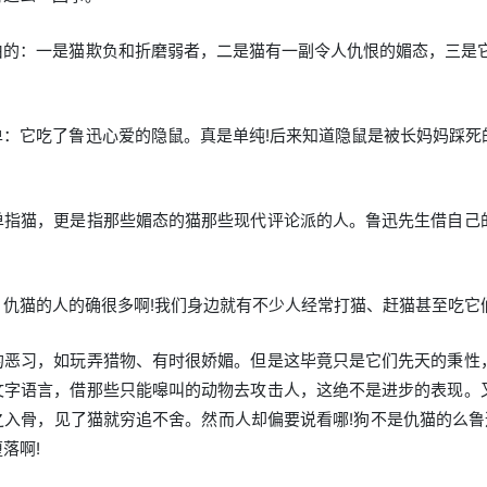
由的：一是猫欺负和折磨弱者，二是猫有一副令人仇恨的媚态，三是它
单：它吃了鲁迅心爱的隐鼠。真是单纯!后来知道隐鼠是被长妈妈踩死
单指猫，更是指那些媚态的猫那些现代评论派的人。鲁迅先生借自己
。仇猫的人的确很多啊!我们身边就有不少人经常打猫、赶猫甚至吃它
的恶习，如玩弄猎物、有时很娇媚。但是这毕竟只是它们先天的秉性
文字语言，借那些只能嗥叫的动物去攻击人，这绝不是进步的表现。
入骨，见了猫就穷追不舍。然而人却偏要说看哪!狗不是仇猫的么鲁迅
落啊!