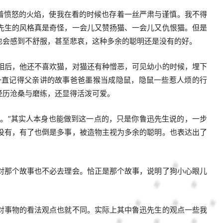
着愤怒的火焰，使我在看的时候也存着一丝严肃与谨慎。我不得
先生的风格真是奇怪，一会儿又赞扬猫、一会儿又仇恨猫。但是
也会感到不舒服，甚至悲哀，这种多余的聪明还是没有的好。
相后，他还不喜欢猫，对猫还有种憎恶，可见幼小的时候，埋下
一直记得父亲讲的故事爸爸墨猴当成隐鼠，隐鼠一些惹人烦的行
经历沧桑与磨练，还显得活泼可爱。
话。”其实人本身也能做到这一点的，只是你鲁迅先生说的，一步
没有，有了也倒是多事，被造物主视为多余的聪明。也表达出了
对那个故事也不必去理会。恰正是那个故事，说明了狗小心眼儿
对事物的看法观点也就不同。实际上其中鲁迅先生的观点一些我