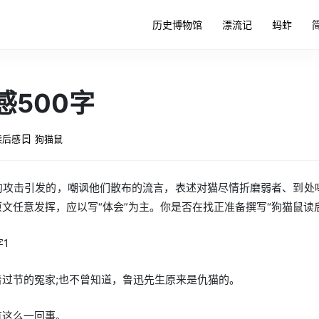
历史博物馆
漂流记
蚂蚱
感500字
读后感
狗猫鼠
的攻击引发的，嘲讽他们散布的流言，表述对猫尽情折磨弱者、到处
文任意发挥，应以写“体会”为主。你是否在找正准备撰写“狗猫鼠读
字1
过节的冤家;也不曾知道，鲁迅先生原来是仇猫的。
有这么一回事。