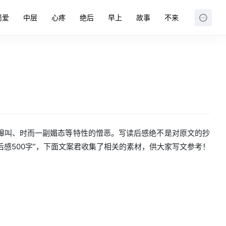
简爱
中层
心疼
绝后
早上
故事
不来
嗥叫、时而一副媚态等特性的憎恶。写读后感绝不是对原文的抄
后感500字”，下面文案君收集了相关的素材，供大家写文参考！