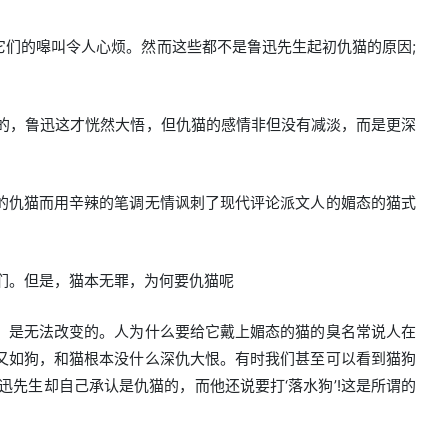
们的嗥叫令人心烦。然而这些都不是鲁迅先生起初仇猫的原因;
的，鲁迅这才恍然大悟，但仇猫的感情非但没有减淡，而是更深
的仇猫而用辛辣的笔调无情讽刺了现代评论派文人的媚态的猫式
们。但是，猫本无罪，为何要仇猫呢
，是无法改变的。人为什么要给它戴上媚态的猫的臭名常说人在
又如狗，和猫根本没什么深仇大恨。有时我们甚至可以看到猫狗
先生却自己承认是仇猫的，而他还说要打‘落水狗’!这是所谓的