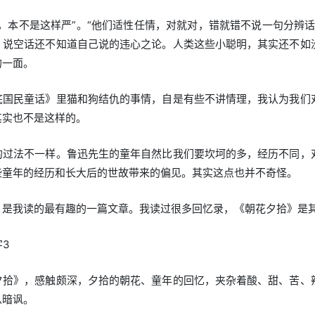
，本不是这样严”。“他们适性任情，对就对，错就错不说一句分辨
，说空话还不知道自己说的违心之论。人类这些小聪明，其实还不如
的一面。
底国民童话》里猫和狗结仇的事情，自是有些不讲情理，我认为我们
其实也不是这样的。
的过法不一样。鲁迅先生的童年自然比我们要坎坷的多，经历不同，
些童年的经历和长大后的世故带来的偏见。其实这点也并不奇怪。
》是我读的最有趣的一篇文章。我读过很多回忆录，《朝花夕拾》是其
字3
夕拾》，感触颇深，夕拾的朝花、童年的回忆，夹杂着酸、甜、苦、
么暗讽。