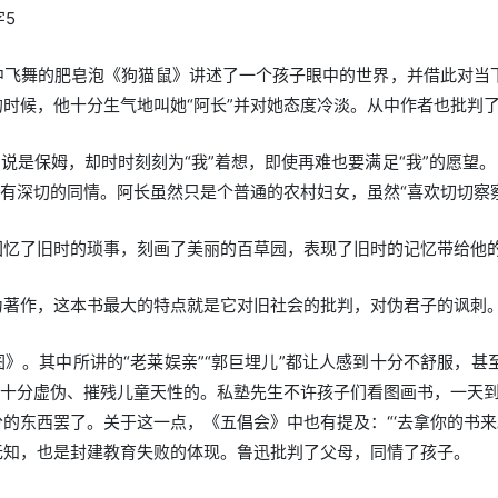
字5
飞舞的肥皂泡《狗猫鼠》讲述了一个孩子眼中的世界，并借此对当下
时候，他十分生气地叫她“阿长”并对她态度冷淡。从中作者也批判
虽说是保姆，却时时刻刻为“我”着想，即使再难也要满足“我”的愿望
她有深切的同情。阿长虽然只是个普通的农村妇女，虽然“喜欢切切察
回忆了旧时的琐事，刻画了美丽的百草园，表现了旧时的记忆带给他
为著作，这本书最大的特点就是它对旧社会的批判，对伪君子的讽刺
》。其中所讲的“老莱娱亲”“郭巨埋儿”都让人感到十分不舒服，甚
是十分虚伪、摧残儿童天性的。私塾先生不许孩子们看图画书，一天到
东西罢了。关于这一点，《五倡会》中也有提及：“‘去拿你的书来。’他
无知，也是封建教育失败的体现。鲁迅批判了父母，同情了孩子。